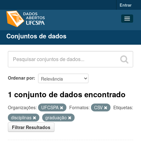
Entrar
Conjuntos de dados
Conjuntos de dados
Organizações
Grupos
Sobre
Ordenar por
1 conjunto de dados encontrado
Organizações:
UFCSPA
Formatos:
CSV
Etiquetas:
disciplinas
graduação
Filtrar Resultados