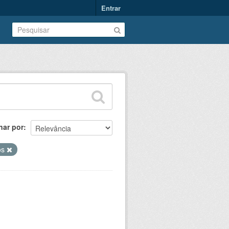
Entrar
nar por
os