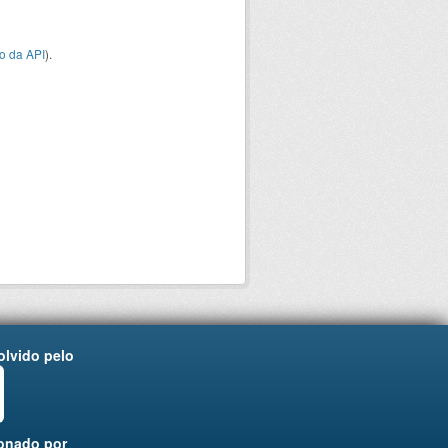
o da API
).
lvido pelo
onado por