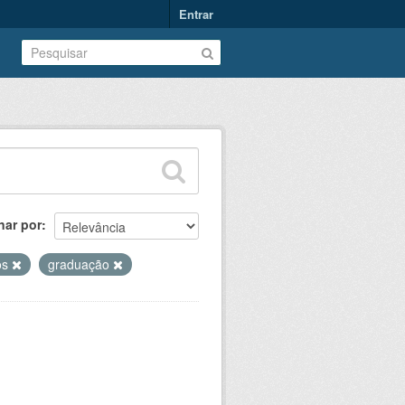
Entrar
nar por
os
graduação