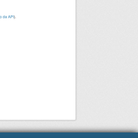
o da API
).