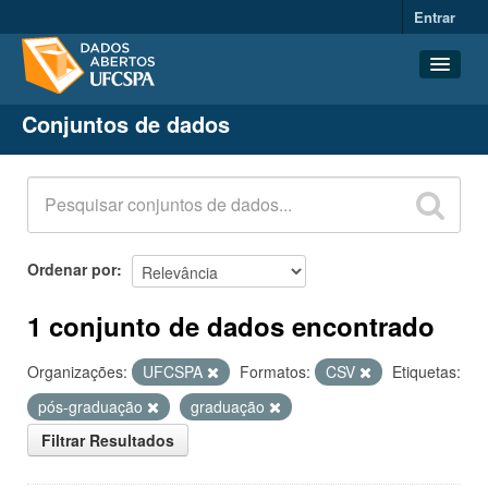
Entrar
Conjuntos de dados
Conjuntos de dados
Organizações
Grupos
Sobre
Ordenar por
1 conjunto de dados encontrado
Organizações:
UFCSPA
Formatos:
CSV
Etiquetas:
pós-graduação
graduação
Filtrar Resultados