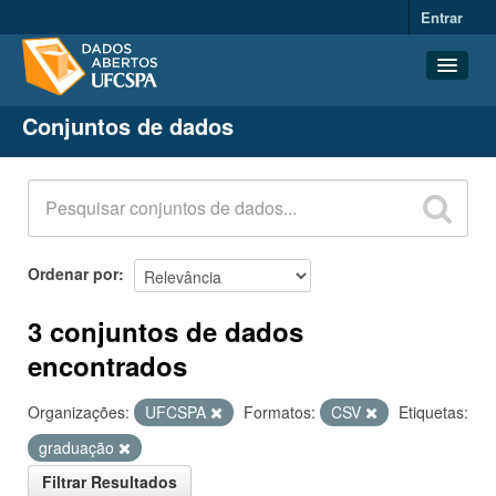
Entrar
Conjuntos de dados
Conjuntos de dados
Organizações
Grupos
Sobre
Ordenar por
3 conjuntos de dados
encontrados
Organizações:
UFCSPA
Formatos:
CSV
Etiquetas:
graduação
Filtrar Resultados