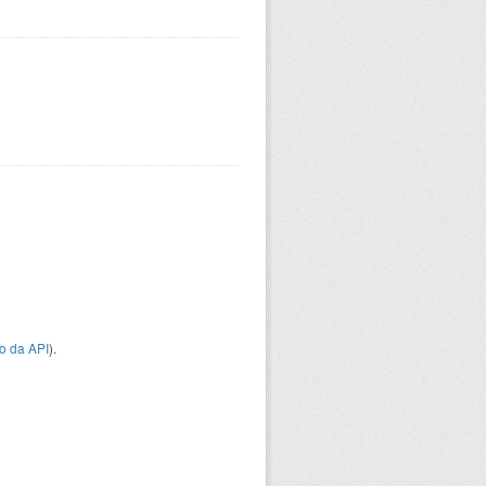
o da API
).