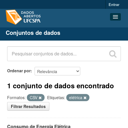
Entrar
Conjuntos de dados
Conjuntos de dados
Organizações
Grupos
Sobre
Ordenar por
1 conjunto de dados encontrado
Formatos:
CSV
Etiquetas:
elétrica
Filtrar Resultados
Consumo de Energia Elétrica