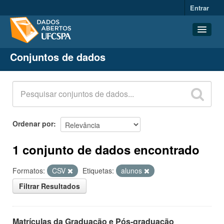
Entrar
Conjuntos de dados
Conjuntos de dados
Organizações
Grupos
Sobre
Ordenar por
1 conjunto de dados encontrado
Formatos:
CSV
Etiquetas:
alunos
Filtrar Resultados
Matrículas da Graduação e Pós-graduação