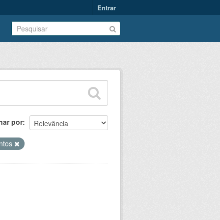
Entrar
nar por
ntos