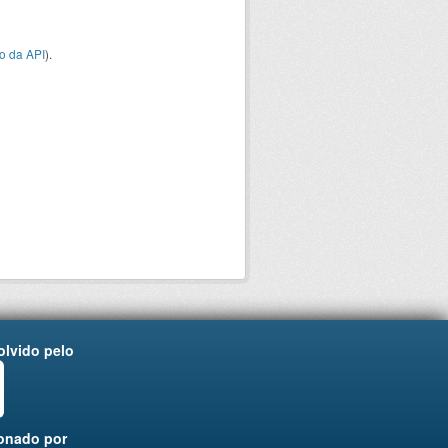
o da API
).
lvido pelo
onado por