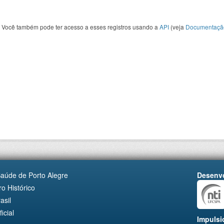
Você também pode ter acesso a esses registros usando a
API
(veja
Documentaçã
Saúde de Porto Alegre
Desenvo
o Histórico
asil
cial
Impulsi