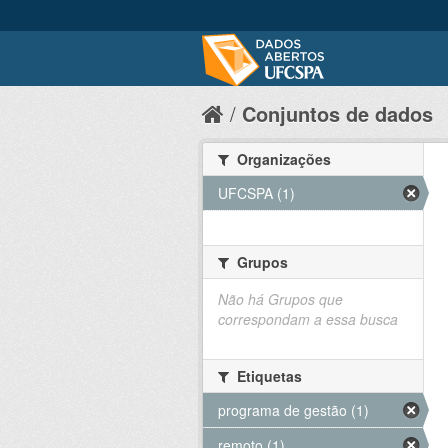
Conjuntos de dados
Organizações
UFCSPA (1)
Grupos
Não há Grupos que
correspondam a essa busca
Etiquetas
programa de gestão (1)
remoto (1)