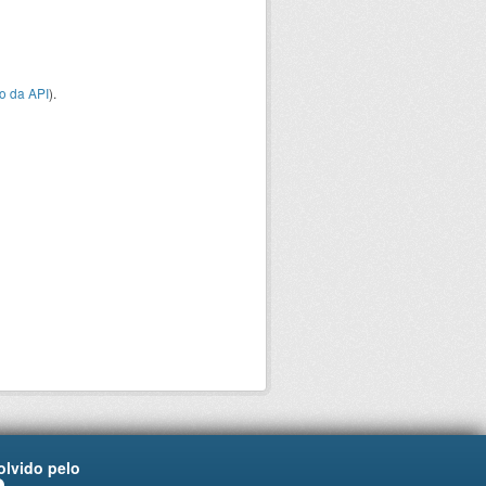
o da API
).
lvido pelo