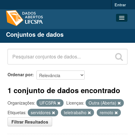
Entrar
Conjuntos de dados
Conjuntos de dados
Organizações
Grupos
Sobre
Ordenar por
1 conjunto de dados encontrado
Organizações:
UFCSPA
Licenças:
Outra (Aberta)
Etiquetas:
servidores
teletrabalho
remoto
Filtrar Resultados