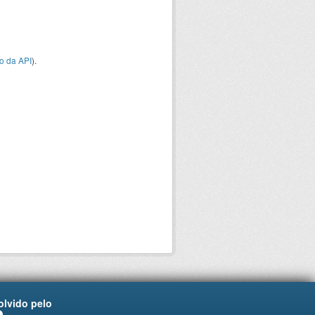
o da API
).
lvido pelo