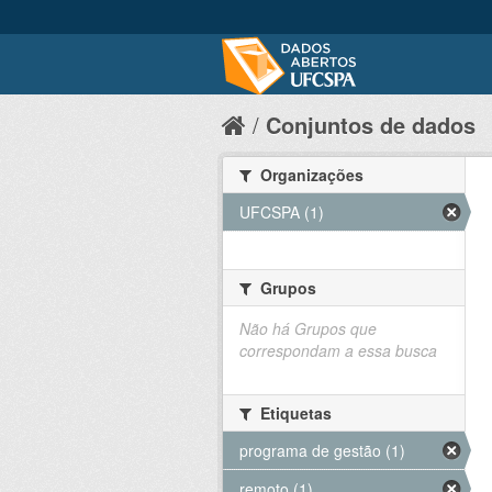
Conjuntos de dados
Organizações
UFCSPA (1)
Grupos
Não há Grupos que
correspondam a essa busca
Etiquetas
programa de gestão (1)
remoto (1)