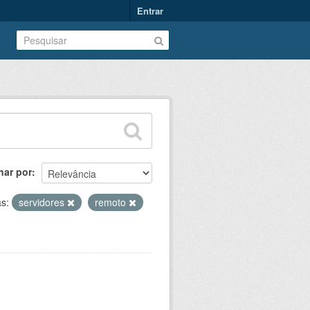
Entrar
nar por
as:
servidores
remoto