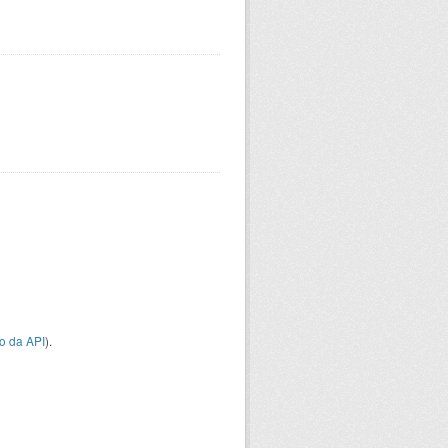
o da API
).