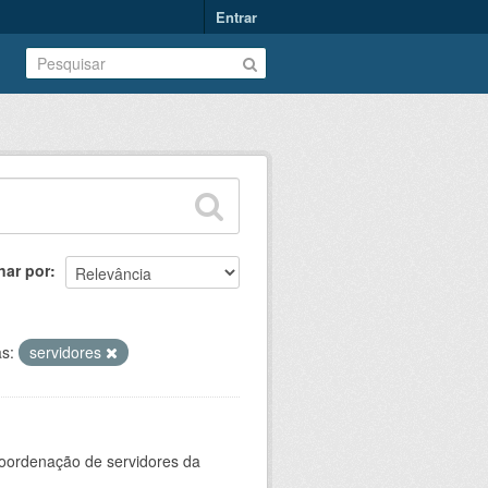
Entrar
nar por
as:
servidores
oordenação de servidores da