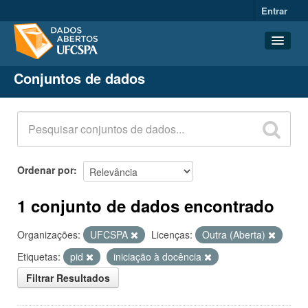
Entrar
Conjuntos de dados
Conjuntos de dados
Organizações
Grupos
Sobre
Ordenar por
1 conjunto de dados encontrado
Organizações:
UFCSPA
Licenças:
Outra (Aberta)
Etiquetas:
pid
iniciação à docência
Filtrar Resultados