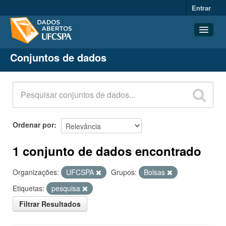
Entrar
Conjuntos de dados
Conjuntos de dados
Organizações
Grupos
Sobre
Ordenar por
1 conjunto de dados encontrado
Organizações:
UFCSPA
Grupos:
Bolsas
Etiquetas:
pesquisa
Filtrar Resultados