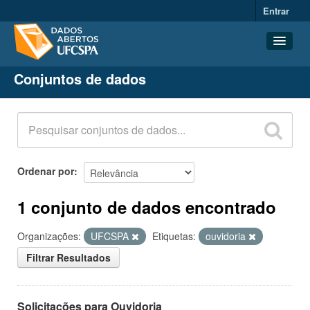
Entrar
Conjuntos de dados
Conjuntos de dados
Organizações
Grupos
Sobre
Ordenar por
1 conjunto de dados encontrado
Organizações:
UFCSPA
Etiquetas:
ouvidoria
Filtrar Resultados
Solicitações para Ouvidoria