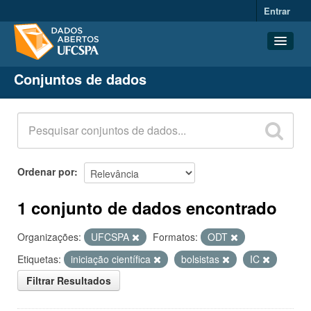
Entrar
Conjuntos de dados
Conjuntos de dados
Organizações
Grupos
Sobre
Ordenar por
1 conjunto de dados encontrado
Organizações:
UFCSPA
Formatos:
ODT
Etiquetas:
iniciação científica
bolsistas
IC
Filtrar Resultados