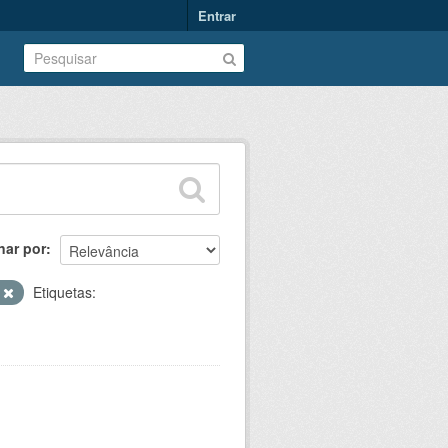
Entrar
nar por
s
Etiquetas: