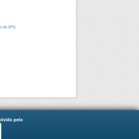
o da API
).
lvido pelo