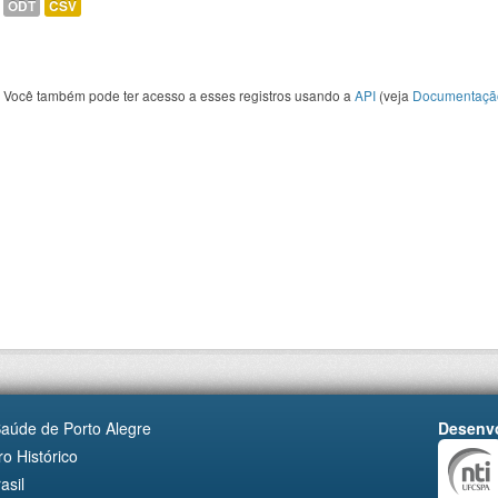
ODT
CSV
Você também pode ter acesso a esses registros usando a
API
(veja
Documentaçã
Saúde de Porto Alegre
Desenvo
o Histórico
asil