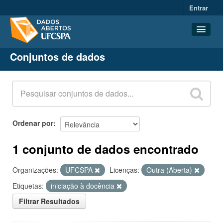
Entrar
Conjuntos de dados
Conjuntos de dados
Organizações
Grupos
Sobre
Ordenar por
1 conjunto de dados encontrado
Organizações:
UFCSPA
Licenças:
Outra (Aberta)
Etiquetas:
iniciação à docência
Filtrar Resultados