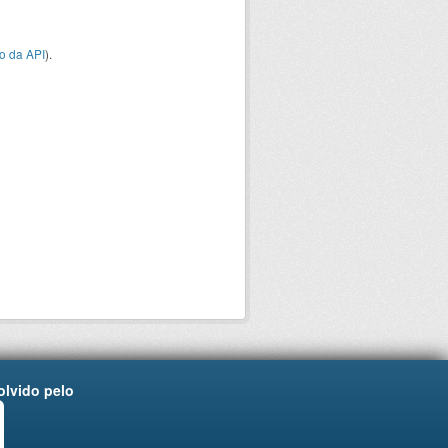
o da API
).
lvido pelo