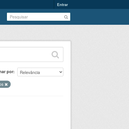
Entrar
nar por
dos