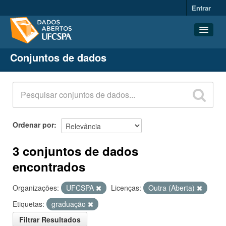
Entrar
Conjuntos de dados
Conjuntos de dados
Organizações
Grupos
Sobre
Ordenar por
3 conjuntos de dados
encontrados
Organizações:
UFCSPA
Licenças:
Outra (Aberta)
Etiquetas:
graduação
Filtrar Resultados