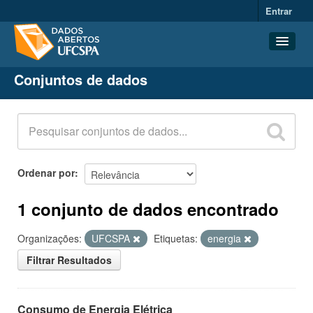
Entrar
Conjuntos de dados
Conjuntos de dados
Organizações
Grupos
Sobre
Ordenar por
1 conjunto de dados encontrado
Organizações:
UFCSPA
Etiquetas:
energia
Filtrar Resultados
Consumo de Energia Elétrica