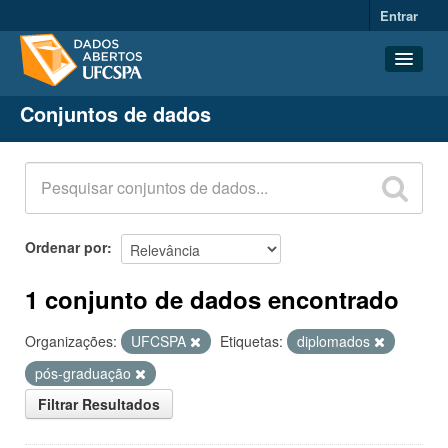
Entrar
Conjuntos de dados
Conjuntos de dados
Organizações
Grupos
Sobre
Ordenar por
1 conjunto de dados encontrado
Organizações:
UFCSPA
Etiquetas:
diplomados
pós-graduação
Filtrar Resultados