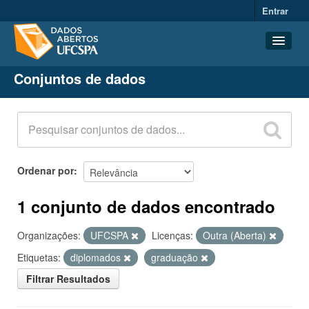
Entrar
Conjuntos de dados
Conjuntos de dados
Organizações
Grupos
Sobre
Ordenar por
1 conjunto de dados encontrado
Organizações:
UFCSPA
Licenças:
Outra (Aberta)
Etiquetas:
diplomados
graduação
Filtrar Resultados