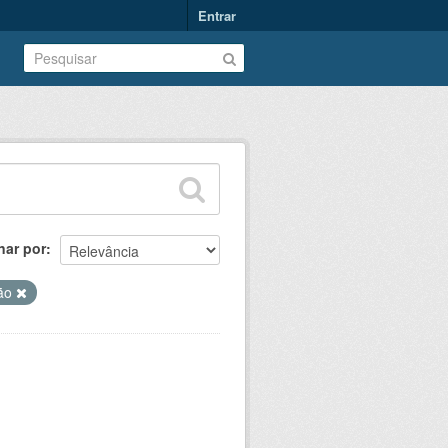
Entrar
nar por
ão