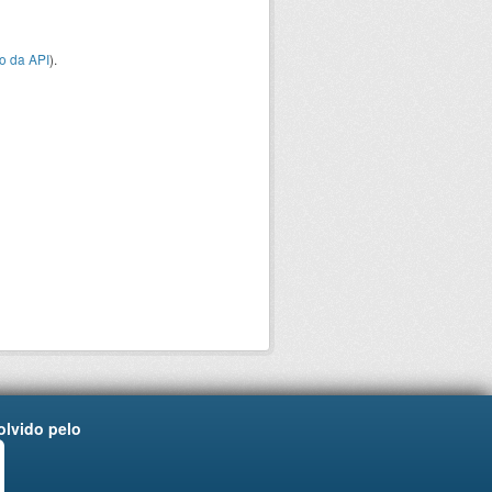
o da API
).
lvido pelo