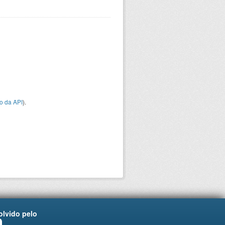
o da API
).
lvido pelo