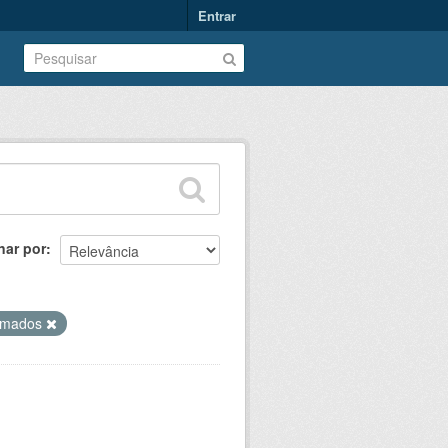
Entrar
nar por
omados