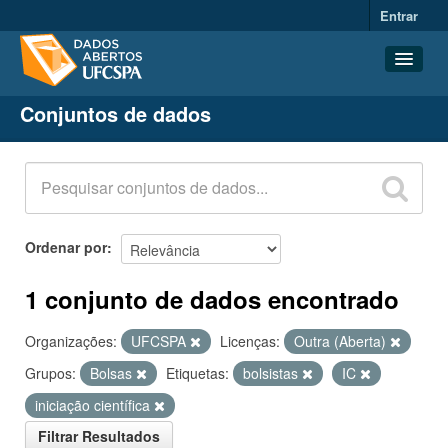
Entrar
Conjuntos de dados
Conjuntos de dados
Organizações
Grupos
Sobre
Ordenar por
1 conjunto de dados encontrado
Organizações:
UFCSPA
Licenças:
Outra (Aberta)
Grupos:
Bolsas
Etiquetas:
bolsistas
IC
iniciação científica
Filtrar Resultados