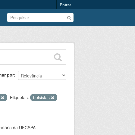
Entrar
nar por
s
Etiquetas:
bolsistas
oratório da UFCSPA.