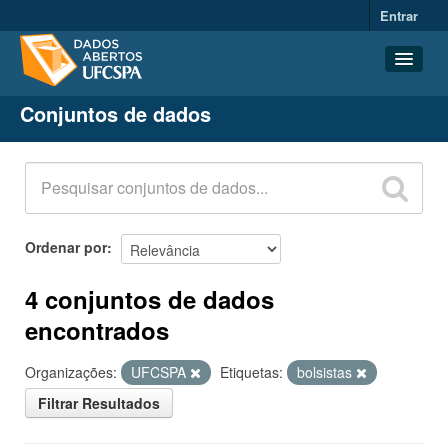
Entrar
Conjuntos de dados
Conjuntos de dados
Organizações
Grupos
Sobre
Ordenar por
4 conjuntos de dados
encontrados
Organizações:
UFCSPA
Etiquetas:
bolsistas
Filtrar Resultados