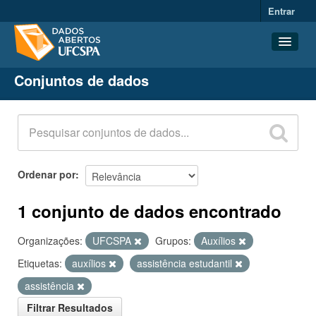
Entrar
Conjuntos de dados
Conjuntos de dados
Organizações
Grupos
Sobre
Ordenar por
1 conjunto de dados encontrado
Organizações:
UFCSPA
Grupos:
Auxílios
Etiquetas:
auxílios
assistência estudantil
assistência
Filtrar Resultados