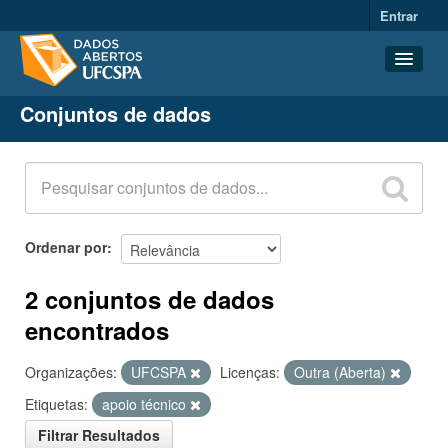
Entrar
Conjuntos de dados
Conjuntos de dados
Organizações
Grupos
Sobre
Ordenar por
2 conjuntos de dados
encontrados
Organizações:
UFCSPA
Licenças:
Outra (Aberta)
Etiquetas:
apoio técnico
Filtrar Resultados