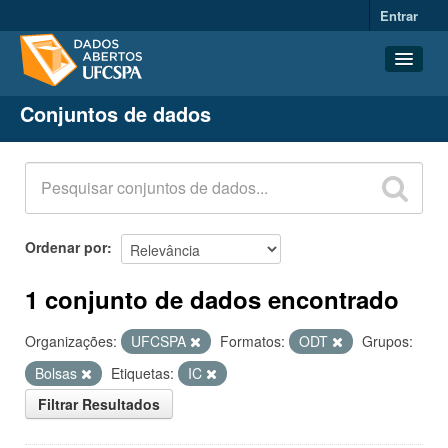
Entrar
Conjuntos de dados
Conjuntos de dados
Organizações
Grupos
Sobre
Ordenar por
1 conjunto de dados encontrado
Organizações:
UFCSPA
Formatos:
ODT
Grupos:
Bolsas
Etiquetas:
IC
Filtrar Resultados