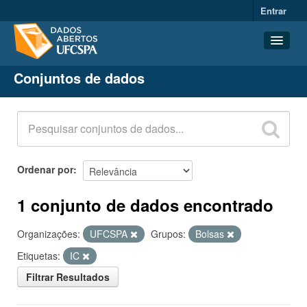
Entrar
Conjuntos de dados
Conjuntos de dados
Organizações
Grupos
Sobre
Ordenar por
1 conjunto de dados encontrado
Organizações:
UFCSPA
Grupos:
Bolsas
Etiquetas:
IC
Filtrar Resultados