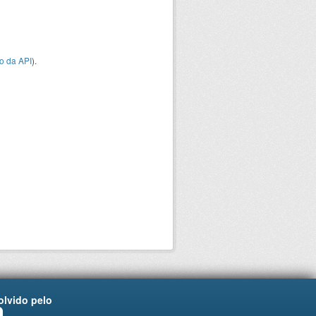
o da API
).
lvido pelo