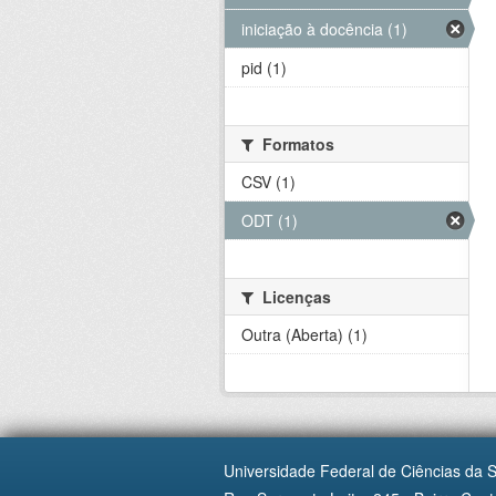
iniciação à docência (1)
pid (1)
Formatos
CSV (1)
ODT (1)
Licenças
Outra (Aberta) (1)
Universidade Federal de Ciências da 