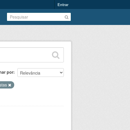
Entrar
nar por
istas