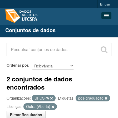
Entrar
Conjuntos de dados
Conjuntos de dados
Organizações
Grupos
Sobre
Ordenar por
2 conjuntos de dados
encontrados
Organizações:
UFCSPA
Etiquetas:
pós-graduação
Licenças:
Outra (Aberta)
Filtrar Resultados