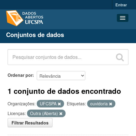
Entrar
Conjuntos de dados
Conjuntos de dados
Organizações
Grupos
Sobre
Ordenar por
1 conjunto de dados encontrado
Organizações:
UFCSPA
Etiquetas:
ouvidoria
Licenças:
Outra (Aberta)
Filtrar Resultados