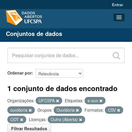
Entrar
Conjuntos de dados
Conjuntos de dados
Organizações
Grupos
Sobre
Ordenar por
1 conjunto de dados encontrado
Organizações:
UFCSPA
Etiquetas:
e-ouv
ouvidoria
Grupos:
Ouvidoria
Formatos:
CSV
ODT
Licenças:
Outra (Aberta)
Filtrar Resultados