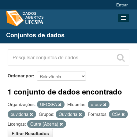
Entrar
Conjuntos de dados
Conjuntos de dados
Organizações
Grupos
Sobre
Ordenar por
1 conjunto de dados encontrado
Organizações:
UFCSPA
Etiquetas:
e-ouv
ouvidoria
Grupos:
Ouvidoria
Formatos:
CSV
Licenças:
Outra (Aberta)
Filtrar Resultados