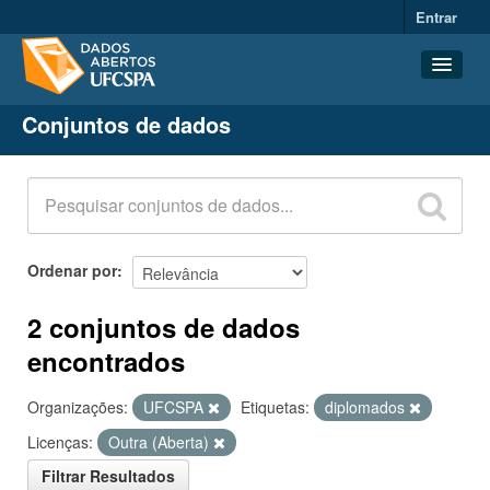
Entrar
Conjuntos de dados
Conjuntos de dados
Organizações
Grupos
Sobre
Ordenar por
2 conjuntos de dados
encontrados
Organizações:
UFCSPA
Etiquetas:
diplomados
Licenças:
Outra (Aberta)
Filtrar Resultados