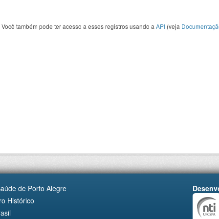
Você também pode ter acesso a esses registros usando a
API
(veja
Documentaçã
Saúde de Porto Alegre
Desenvo
o Histórico
asil