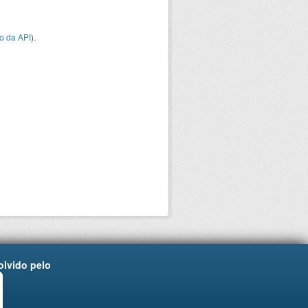
o da API
).
lvido pelo