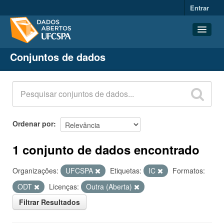
Entrar
Conjuntos de dados
Conjuntos de dados
Organizações
Grupos
Sobre
Ordenar por
1 conjunto de dados encontrado
Organizações:
UFCSPA
Etiquetas:
IC
Formatos:
ODT
Licenças:
Outra (Aberta)
Filtrar Resultados