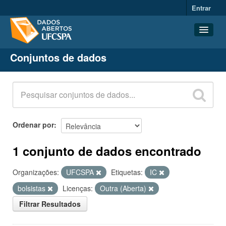
Entrar
Conjuntos de dados
Conjuntos de dados
Organizações
Grupos
Sobre
Ordenar por
1 conjunto de dados encontrado
Organizações:
UFCSPA
Etiquetas:
IC
bolsistas
Licenças:
Outra (Aberta)
Filtrar Resultados