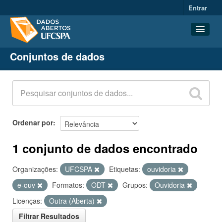
Entrar
Conjuntos de dados
Conjuntos de dados
Organizações
Grupos
Sobre
Ordenar por
1 conjunto de dados encontrado
Organizações:
UFCSPA
Etiquetas:
ouvidoria
e-ouv
Formatos:
ODT
Grupos:
Ouvidoria
Licenças:
Outra (Aberta)
Filtrar Resultados