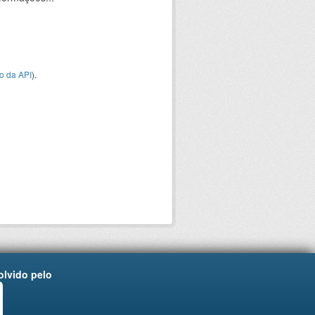
o da API
).
lvido pelo