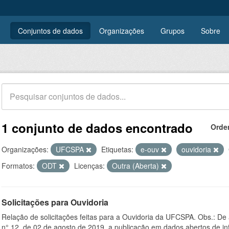
Conjuntos de dados
Organizações
Grupos
Sobre
1 conjunto de dados encontrado
Orde
Organizações:
UFCSPA
Etiquetas:
e-ouv
ouvidoria
Formatos:
ODT
Licenças:
Outra (Aberta)
Solicitações para Ouvidoria
Relação de solicitações feitas para a Ouvidoria da UFCSPA. Obs.: De
n° 12, de 02 de agosto de 2019, a publicação em dados abertos de in