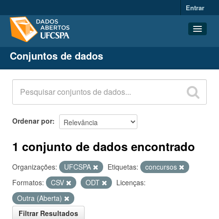
Entrar
Conjuntos de dados
Conjuntos de dados
Organizações
Grupos
Sobre
Ordenar por
1 conjunto de dados encontrado
Organizações:
UFCSPA
Etiquetas:
concursos
Formatos:
CSV
ODT
Licenças:
Outra (Aberta)
Filtrar Resultados