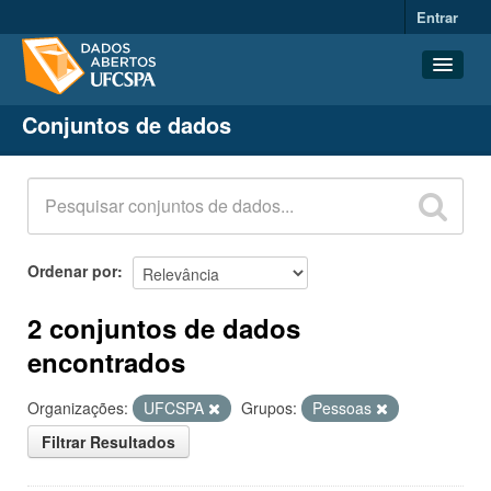
Entrar
Conjuntos de dados
Conjuntos de dados
Organizações
Grupos
Sobre
Ordenar por
2 conjuntos de dados
encontrados
Organizações:
UFCSPA
Grupos:
Pessoas
Filtrar Resultados