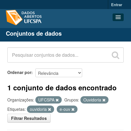
Entrar
Conjuntos de dados
Conjuntos de dados
Organizações
Grupos
Sobre
Ordenar por
1 conjunto de dados encontrado
Organizações:
UFCSPA
Grupos:
Ouvidoria
Etiquetas:
ouvidoria
e-ouv
Filtrar Resultados