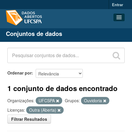
Entrar
Conjuntos de dados
Conjuntos de dados
Organizações
Grupos
Sobre
Ordenar por
1 conjunto de dados encontrado
Organizações:
UFCSPA
Grupos:
Ouvidoria
Licenças:
Outra (Aberta)
Filtrar Resultados