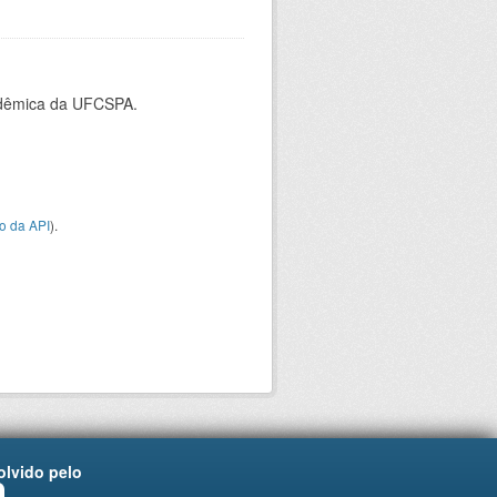
cadêmica da UFCSPA.
o da API
).
lvido pelo