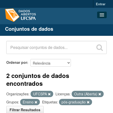
Entrar
Conjuntos de dados
Conjuntos de dados
Organizações
Grupos
Sobre
Ordenar por
2 conjuntos de dados
encontrados
Organizações:
UFCSPA
Licenças:
Outra (Aberta)
Grupos:
Ensino
Etiquetas:
pós-graduação
Filtrar Resultados